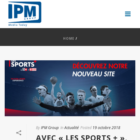
HOME
/
By
IPM Group
In
Actualité
Posted
19 octobre 2018
AVEC « LES SPORTS + »,