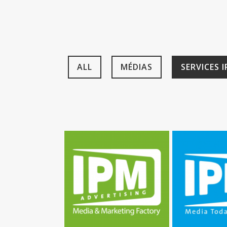
ALL
MÉDIAS
SERVICES 
IPM ADVERTISING
IPM 
Services IPM
Immo
Ser