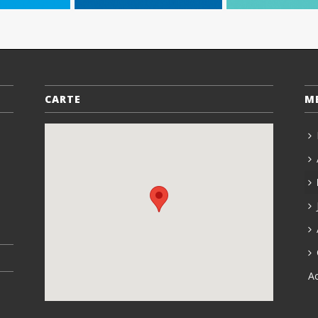
CARTE
M
A