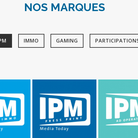
NOS MARQUES
IPM
IMMO
GAMING
PARTICIPATION
IMMO
IPM PRESS PRINT
IPM AD OPER
vices IPM
Services IPM
Services 