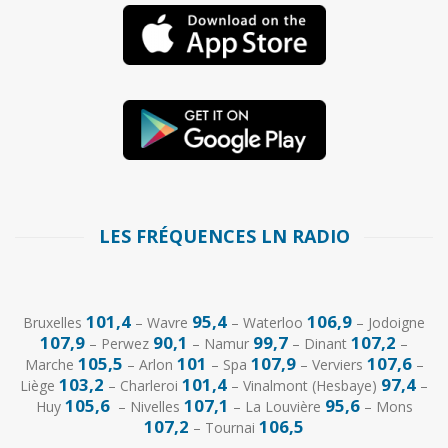
LES FRÉQUENCES LN RADIO
101,4
95,4
106,9
Bruxelles
– Wavre
– Waterloo
– Jodoigne
107,9
90,1
99,7
107,2
– Perwez
– Namur
– Dinant
–
105,5
101
107,9
107,6
Marche
– Arlon
– Spa
– Verviers
–
103,2
101,4
97,4
Liège
– Charleroi
– Vinalmont (Hesbaye)
–
105,6
107,1
95,6
Huy
– Nivelles
– La Louvière
– Mons
107,2
106,5
– Tournai