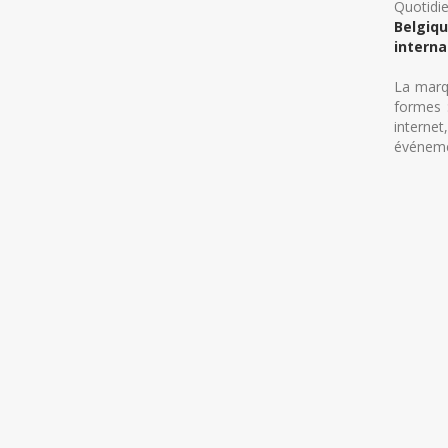
Quotidi
Belgiq
interna
La marq
formes 
internet
événemen