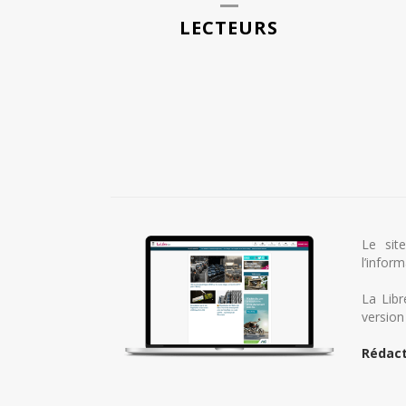
LECTEURS
Le sit
l’infor
La Libr
version
Rédact